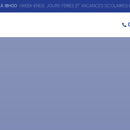
0 À 18H00
(WEEK-ENDS, JOURS FÉRIÉS ET VACANCES SCOLAIRES)